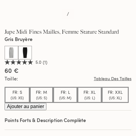
/
Jupe Midi Fines Mailles, Femme Stature Standard
Gris Bruyère
selected
5.0
(1)
5.0
60 €
étoiles
sur
Taille
Tableau Des Tailles
5,
valeur
de
FR: S
FR: M
FR: L
FR: XL
FR: XXL
la
(US: XS)
(US: S)
(US: M)
(US: L)
(US: XL)
note
moyenne.
Ajouter au panier
Read
a
Review.
Points Forts & Description Complète
Lien
sur
la