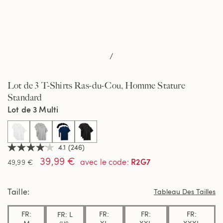
/
Lot de 3 T-Shirts Ras-du-Cou, Homme Stature
Standard
Lot de 3 Multi
selected
4.1
(246)
4.1
39,99 €
étoiles
R2G7
avec le code
:
49,99 €
sur
5,
valeur
Taille
de
Tableau Des Tailles
la
note
FR:
FR:
FR:
FR:
FR: L
moyenne.
Read