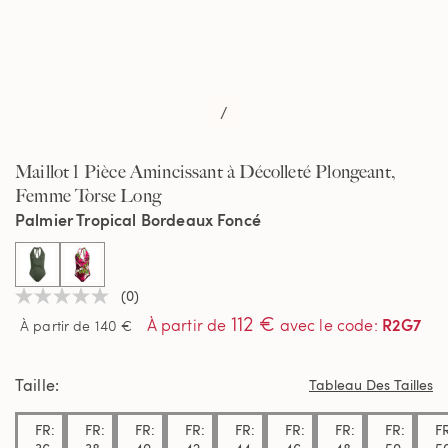
/
Maillot 1 Pièce Amincissant à Décolleté Plongeant,
Femme Torse Long
Palmier Tropical Bordeaux Foncé
selected
(0)
Aucune
112 €
valeur
R2G7
À partir de
avec le code
:
À partir de 140 €
de
notation
Lien
Taille
sur
Tableau Des Tailles
la
même
FR:
FR:
FR:
FR:
FR:
FR:
FR:
FR:
F
page.