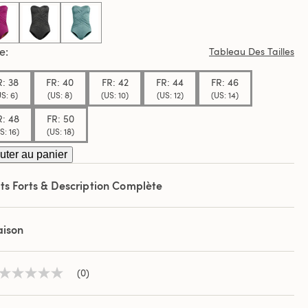
.
selected
le
Tableau Des Tailles
R: 38
FR: 40
FR: 42
FR: 44
FR: 46
S: 6)
(US: 8)
(US: 10)
(US: 12)
(US: 14)
R: 48
FR: 50
S: 16)
(US: 18)
uter au panier
ts Forts & Description Complète
aison
(0)
Aucune
valeur
de