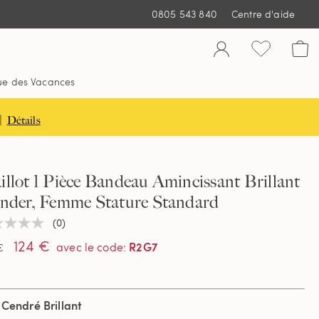
0805 543 840
Centre d'aide
ue des Vacances
|
Détails
llot 1 Pièce Bandeau Amincissant Brillant
ender, Femme Stature Standard
(0)
une
ur
124 €
R2G7
avec le code
:
€
tion
 Cendré Brillant
e