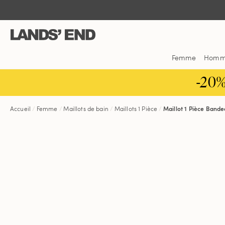
Aller
Aller
Aller
au
à
dans
contenu
la
la
navigation
barre
de
Femme
Hom
recherche
-20
Accueil
Femme
Maillots de bain
Maillots 1 Pièce
Maillot 1 Pièce Band