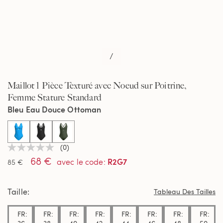
/
Maillot 1 Pièce Texturé avec Noeud sur Poitrine,
Femme Stature Standard
Bleu Eau Douce Ottoman
selected
(0)
Aucune
68 €
valeur
R2G7
avec le code
:
85 €
de
notation
Lien
Taille
sur
Tableau Des Tailles
la
même
FR:
FR:
FR:
FR:
FR:
FR:
FR:
FR:
page.