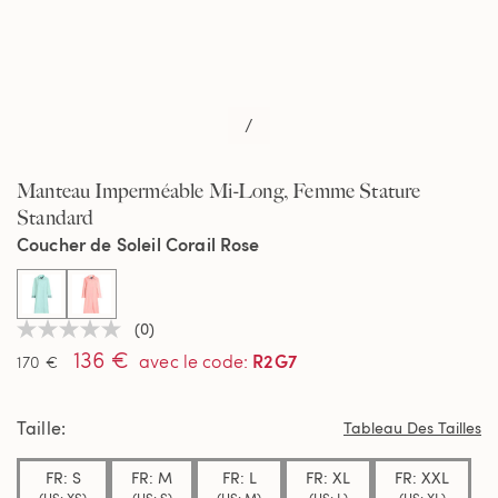
/
Manteau Imperméable Mi-Long, Femme Stature
Standard
Coucher de Soleil Corail Rose
selected
(0)
Aucune
136 €
valeur
R2G7
avec le code
:
170 €
de
notation
Lien
Taille
sur
Tableau Des Tailles
la
même
FR: S
FR: M
FR: L
FR: XL
FR: XXL
page.