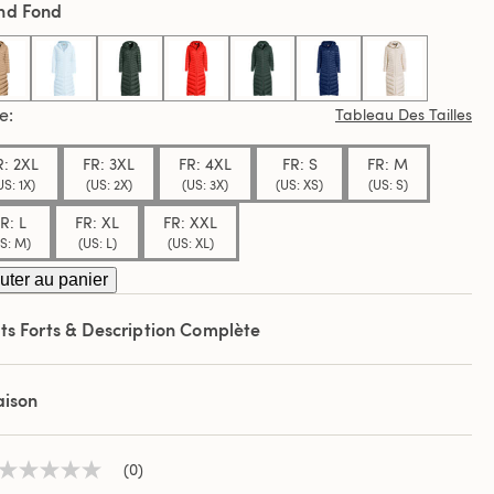
nd Fond
e
.
selected
le
Tableau Des Tailles
R: 2XL
FR: 3XL
FR: 4XL
FR: S
FR: M
US: 1X)
(US: 2X)
(US: 3X)
(US: XS)
(US: S)
R: L
FR: XL
FR: XXL
S: M)
(US: L)
(US: XL)
uter au panier
ts Forts & Description Complète
aison
(0)
Aucune