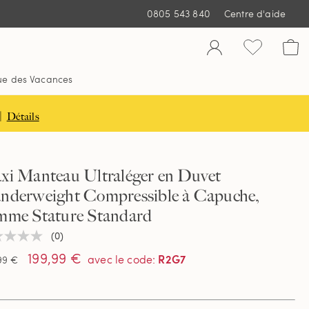
0805 543 840
Centre d'aide
ue des Vacances
|
Détails
xi Manteau Ultraléger en Duvet
nderweight Compressible à Capuche,
mme Stature Standard
(0)
une
ur
199,99 €
R2G7
avec le code
:
99 €
tion