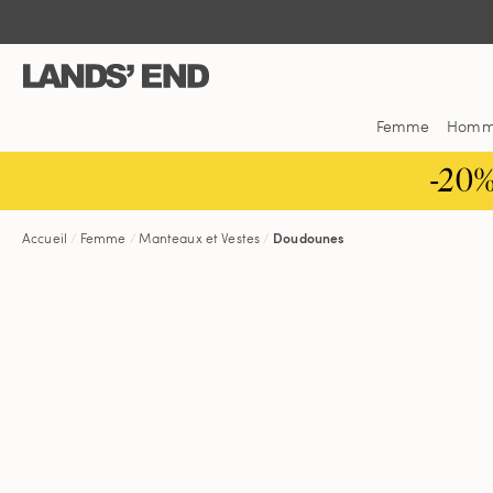
Aller
Aller
Aller
au
à
dans
contenu
la
la
navigation
barre
de
Femme
Hom
recherche
-20
Accueil
Femme
Manteaux et Vestes
Doudounes