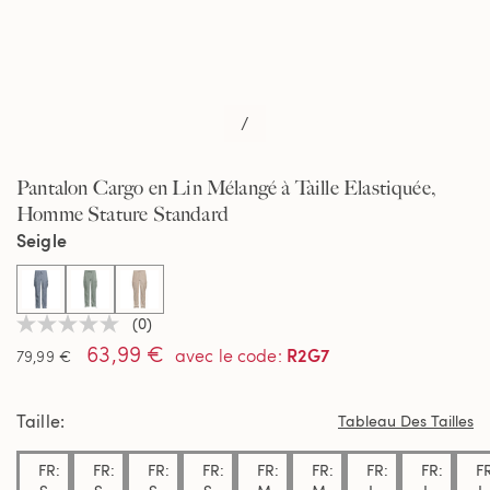
/
Pantalon Cargo en Lin Mélangé à Taille Elastiquée,
Homme Stature Standard
Seigle
selected
(0)
Aucune
63,99 €
valeur
R2G7
avec le code
:
79,99 €
de
notation
Lien
Taille
sur
Tableau Des Tailles
la
même
FR:
FR:
FR:
FR:
FR:
FR:
FR:
FR:
F
page.