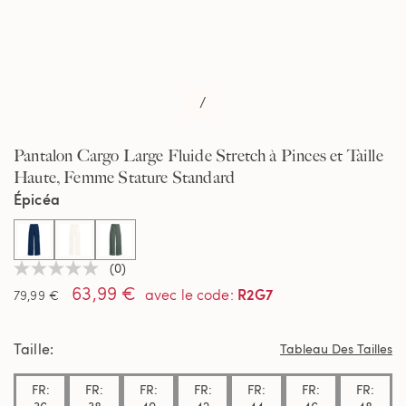
/
Pantalon Cargo Large Fluide Stretch à Pinces et Taille
Haute, Femme Stature Standard
Épicéa
selected
(0)
Aucune
63,99 €
valeur
R2G7
avec le code
:
79,99 €
de
notation
Lien
Taille
sur
Tableau Des Tailles
la
même
FR:
FR:
FR:
FR:
FR:
FR:
FR:
page.