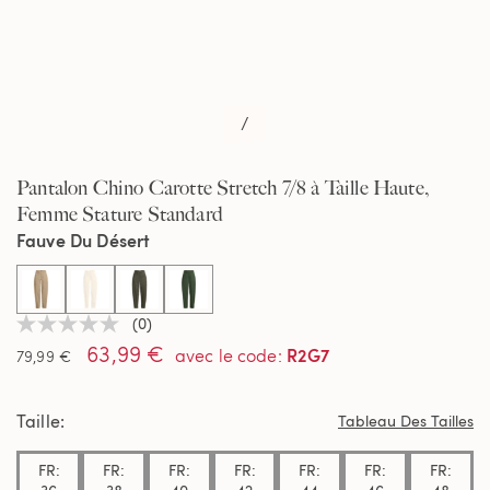
/
Pantalon Chino Carotte Stretch 7/8 à Taille Haute,
Femme Stature Standard
Fauve Du Désert
selected
(0)
Aucune
63,99 €
valeur
R2G7
avec le code
:
79,99 €
de
notation
Lien
Taille
sur
Tableau Des Tailles
la
même
FR:
FR:
FR:
FR:
FR:
FR:
FR:
page.