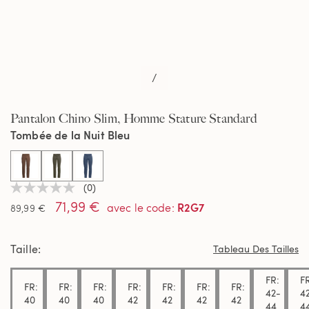
/
Pantalon Chino Slim, Homme Stature Standard
Tombée de la Nuit Bleu
selected
(0)
Aucune
71,99 €
valeur
R2G7
avec le code
:
89,99 €
de
notation
Lien
Taille
sur
Tableau Des Tailles
la
même
FR:
F
page.
FR:
FR:
FR:
FR:
FR:
FR:
FR:
42-
4
40
40
40
42
42
42
42
44
4