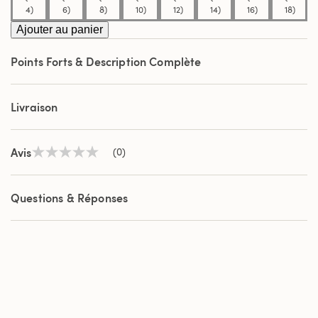
4)
6)
8)
10)
12)
14)
16)
18)
Ajouter au panier
Points Forts & Description Complète
Livraison
Avis
(0)
Aucune
valeur
de
notation
Questions & Réponses
Lien
sur
la
même
page.