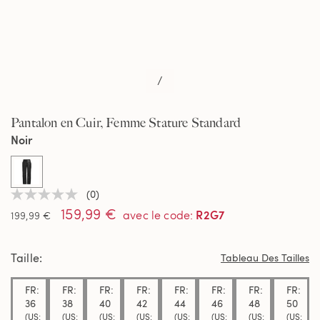
/
Pantalon en Cuir, Femme Stature Standard
Noir
selected
(0)
Aucune
159,99 €
valeur
R2G7
avec le code
:
199,99 €
de
notation
Lien
Taille
sur
Tableau Des Tailles
la
même
FR:
FR:
FR:
FR:
FR:
FR:
FR:
FR:
page.
36
38
40
42
44
46
48
50
(US:
(US:
(US:
(US:
(US:
(US:
(US:
(US: