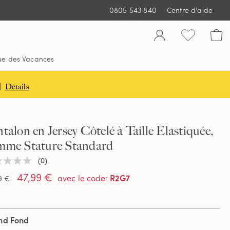
0805 543 840
Centre d'aide
ue des Vacances
|
Détails
talon en Jersey Côtelé à Taille Elastiquée,
mme Stature Standard
(0)
une
ur
47,99 €
R2G7
avec le code
:
9 €
tion
nd Fond
e