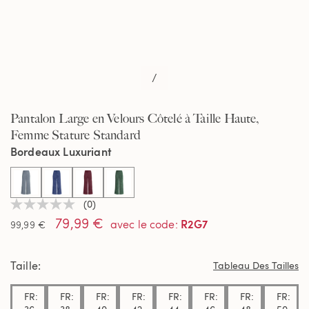
/
Pantalon Large en Velours Côtelé à Taille Haute,
Femme Stature Standard
Bordeaux Luxuriant
selected
(0)
Aucune
79,99 €
valeur
R2G7
avec le code
:
99,99 €
de
notation
Lien
Taille
sur
Tableau Des Tailles
la
même
FR:
FR:
FR:
FR:
FR:
FR:
FR:
FR:
page.