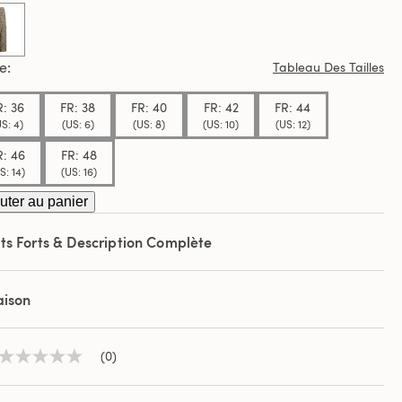
.
selected
le
Tableau Des Tailles
R: 36
FR: 38
FR: 40
FR: 42
FR: 44
S: 4)
(US: 6)
(US: 8)
(US: 10)
(US: 12)
R: 46
FR: 48
S: 14)
(US: 16)
uter au panier
ts Forts & Description Complète
aison
(0)
Aucune
valeur
de