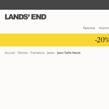
Aller
Aller
Aller
au
à
dans
contenu
la
la
navigation
barre
de
Femme
Hom
recherche
-20
Accueil
Femme
Pantalons
Jeans
Jean Taille Haute