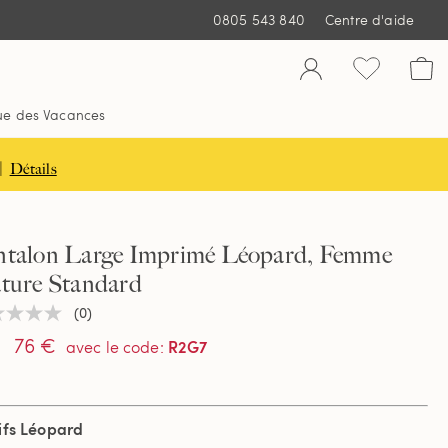
0805 543 840
Centre d'aide
ue des Vacances
|
Détails
ntalon Large Imprimé Léopard, Femme
ature Standard
(0)
une
ur
76 €
R2G7
avec le code
:
tion
ifs Léopard
e