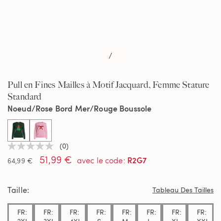
/
Pull en Fines Mailles à Motif Jacquard, Femme Stature
Standard
Noeud/Rose Bord Mer/Rouge Boussole
selected
(0)
Aucune
51,99 €
valeur
R2G7
avec le code
:
64,99 €
de
notation
Lien
Taille
sur
Tableau Des Tailles
la
même
FR:
FR:
FR:
FR:
FR:
FR:
FR:
FR:
page.