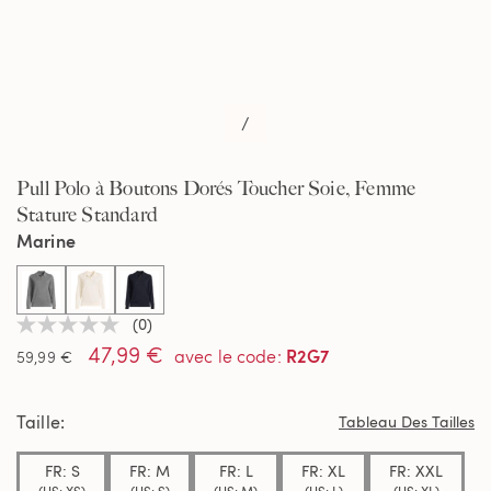
/
Pull Polo à Boutons Dorés Toucher Soie, Femme
Stature Standard
Marine
selected
(0)
Aucune
47,99 €
valeur
R2G7
avec le code
:
59,99 €
de
notation
Lien
Taille
sur
Tableau Des Tailles
la
même
FR: S
FR: M
FR: L
FR: XL
FR: XXL
page.