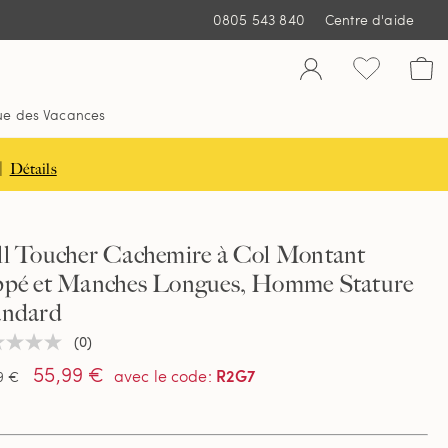
0805 543 840
Centre d'aide
ue des Vacances
|
Détails
ll Toucher Cachemire à Col Montant
ppé et Manches Longues, Homme Stature
andard
(0)
une
ur
55,99 €
R2G7
avec le code
:
9 €
tion