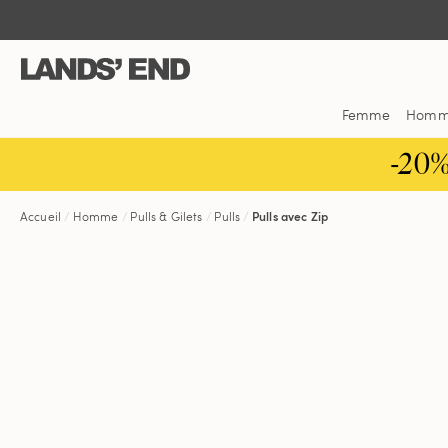
Aller
Aller
Aller
au
à
dans
contenu
la
la
navigation
barre
de
Femme
Hom
recherche
-20
Accueil
Homme
Pulls & Gilets
Pulls
Pulls avec Zip