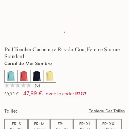
/
Pull Toucher Cachemire Ras-du-Cou, Femme Stature
Standard
Corail de Mer Sombre
selected
(0)
Aucune
47,99 €
valeur
R2G7
avec le code
:
59,99 €
de
notation
Lien
Taille
sur
Tableau Des Tailles
la
même
FR: S
FR: M
FR: L
FR: XL
FR: XXL
page.