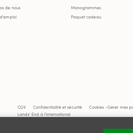
os de nous
Monogrammes
 d'emploi
Paquet cadeau
CGV
Confidentialité et sécurité
Cookies -
Gérer mes p
Lands' End à l'international
Ce site Internet est protégé par reCAPTCHA.
La politique de
Google s'appliquent.