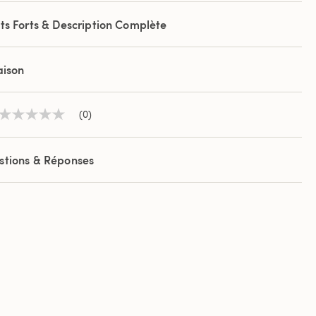
ts Forts & Description Complète
aison
(0)
Aucune
valeur
de
notation
stions & Réponses
Lien
sur
la
même
page.