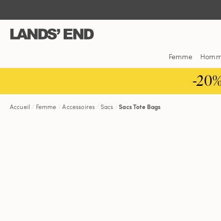
Aller
Aller
Aller
au
à
dans
contenu
la
la
navigation
barre
de
Femme
Hom
recherche
-20
Accueil
Femme
Accessoires
Sacs
Sacs Tote Bags