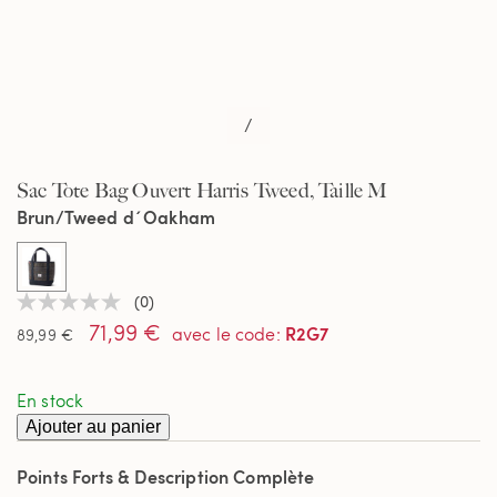
/
Sac Tote Bag Ouvert Harris Tweed, Taille M
Brun/Tweed d´Oakham
selected
(0)
Aucune
71,99 €
valeur
R2G7
avec le code
:
89,99 €
de
notation
Lien
En stock
sur
la
Ajouter au panier
même
page.
Points Forts & Description Complète