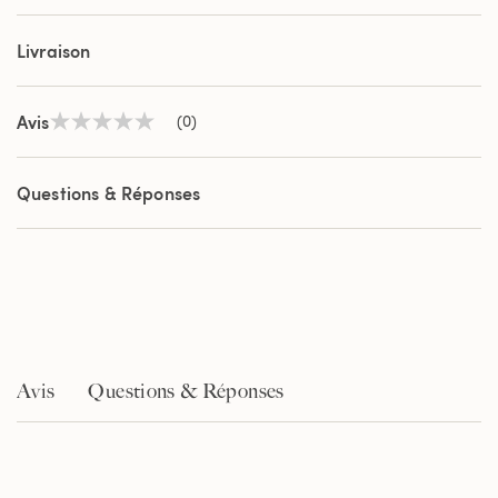
Livraison
Avis
(0)
Aucune
valeur
de
notation
Questions & Réponses
Lien
sur
la
même
page.
Avis
Questions & Réponses