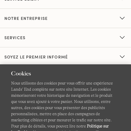
NOTRE ENTREPRISE
SERVICES
SOYEZ LE PREMIER INFORMÉ
Cookies
Nous utilisons des cookies pour vous offrir une expérience
Lands’ End complète sur notre site Internet. Les cookies
mémoriseront votre historique de navigation et le produit
que vous avez ajouté à votre panier. Nous utilisons, entre
CGV
Confidentialité et sécurité
autres, des cookies pour vous présenter des publicités
personnalisées, mettre en place des campagnes de
Cookies -
Gérer mes paramètres
Carte du site
marketing ciblées et pour mesurer le trafic sur notre site.
Pour plus de détails, vous pouvez lire notre
Politique sur