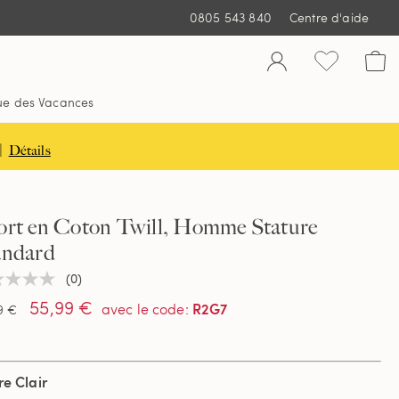
0805 543 840
Centre d'aide
ue des Vacances
|
Détails
ort en Coton Twill, Homme Stature
andard
(0)
une
ur
55,99 €
R2G7
avec le code
:
9 €
tion
re Clair
e