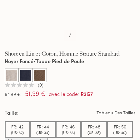
/
Short en Lin et Coton, Homme Stature Standard
Noyer Foncé/Taupe Pied de Poule
selected
(0)
Aucune
51,99 €
valeur
R2G7
avec le code
:
64,99 €
de
notation
Lien
Taille
sur
Tableau Des Tailles
la
même
FR: 42
FR: 44
FR: 46
FR: 48
FR: 50
page.
(US: 32)
(US: 34)
(US: 36)
(US: 38)
(US: 40)