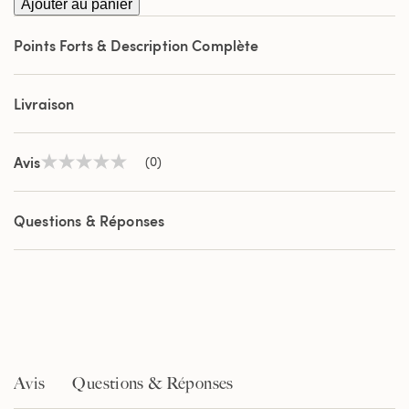
Ajouter au panier
Points Forts & Description Complète
Livraison
Avis
(0)
Aucune
valeur
de
notation
Questions & Réponses
Lien
sur
la
même
page.
Avis
Questions & Réponses