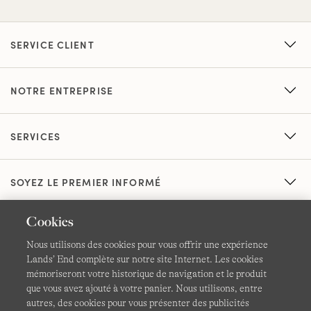
SERVICE CLIENT
NOTRE ENTREPRISE
SERVICES
SOYEZ LE PREMIER INFORMÉ
Cookies
Nous utilisons des cookies pour vous offrir une expérience
Lands’ End complète sur notre site Internet. Les cookies
mémoriseront votre historique de navigation et le produit
que vous avez ajouté à votre panier. Nous utilisons, entre
CGV
Confidentialité et sécurité
autres, des cookies pour vous présenter des publicités