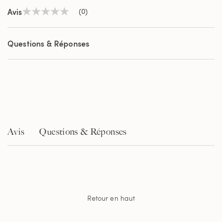
Avis
(0)
Aucune
valeur
de
notation
Questions & Réponses
Lien
sur
la
même
page.
Avis
Questions & Réponses
Retour en haut