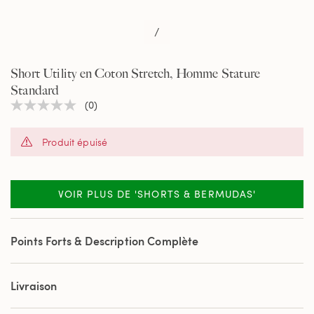
/
Short Utility en Coton Stretch, Homme Stature
Standard
(0)
Aucune
valeur
de
Produit épuisé
notation
Lien
sur
la
même
VOIR PLUS DE 'SHORTS & BERMUDAS'
page.
Points Forts & Description Complète
Livraison