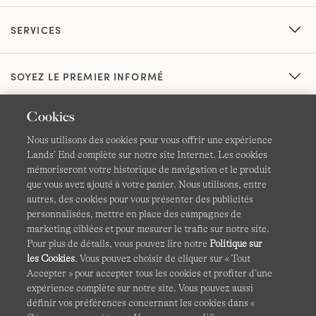
SERVICES
SOYEZ LE PREMIER INFORMÉ
Cookies
Nous utilisons des cookies pour vous offrir une expérience
Lands’ End complète sur notre site Internet. Les cookies
mémoriseront votre historique de navigation et le produit
que vous avez ajouté à votre panier. Nous utilisons, entre
CGV
Confidentialité et sécurité
autres, des cookies pour vous présenter des publicités
personnalisées, mettre en place des campagnes de
Cookies -
Gérer mes paramètres
Carte du site
marketing ciblées et pour mesurer le trafic sur notre site.
Pour plus de détails, vous pouvez lire notre
Politique sur
Lands' End à l'international
les Cookies
. Vous pouvez choisir de cliquer sur « Tout
Accepter » pour accepter tous les cookies et profiter d’une
expérience complète sur notre site. Vous pouvez aussi
Ce site Internet est protégé par reCAPTCHA.
La politique de
définir vos préférences concernant les cookies dans «
confidentialité
et
les conditions d'utilisation
de Google