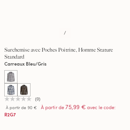
/
Surchemise avec Poches Poitrine, Homme Stature
Standard
Carreaux Bleu/Gris
selected
(0)
Aucune
75,99 €
valeur
À partir de
avec le code
:
À partir de 90 €
de
R2G7
notation
Lien
sur
la