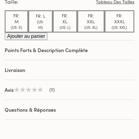
Taille
Tableau Des Tailles
même
page.
FR:
FR:
FR:
FR:
FR: L
M
XL
XXL
XXXL
(US:
M)
(US: S)
(US: L)
(US: XL)
(US: XXL)
Ajouter au panier
Points Forts & Description Complète
Livraison
Avis
(0)
Aucune
valeur
de
notation
Questions & Réponses
Lien
sur
la
même
page.