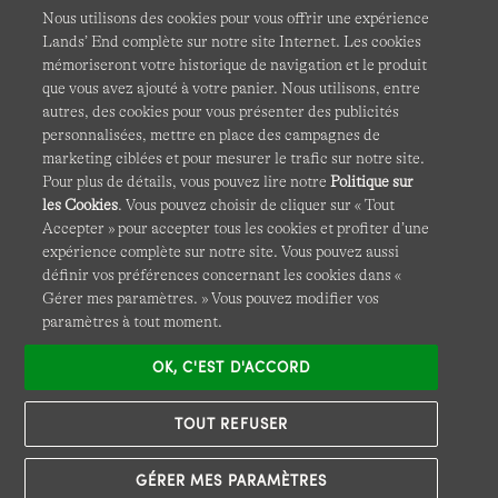
Nous utilisons des cookies pour vous offrir une expérience
Lands’ End complète sur notre site Internet. Les cookies
mémoriseront votre historique de navigation et le produit
que vous avez ajouté à votre panier. Nous utilisons, entre
CGV
Confidentialité et sécurité
autres, des cookies pour vous présenter des publicités
personnalisées, mettre en place des campagnes de
Cookies -
Gérer mes paramètres
Carte du site
marketing ciblées et pour mesurer le trafic sur notre site.
Pour plus de détails, vous pouvez lire notre
Politique sur
Lands' End à l'international
les Cookies
. Vous pouvez choisir de cliquer sur « Tout
Accepter » pour accepter tous les cookies et profiter d’une
expérience complète sur notre site. Vous pouvez aussi
Ce site Internet est protégé par reCAPTCHA.
La politique de
définir vos préférences concernant les cookies dans «
confidentialité
et
les conditions d'utilisation
de Google
Gérer mes paramètres. » Vous pouvez modifier vos
s'appliquent.
paramètres à tout moment.
OK, C'EST D'ACCORD
TOUT REFUSER
GÉRER MES PARAMÈTRES
© COPYRIGHT
LANDS' END EUROPE