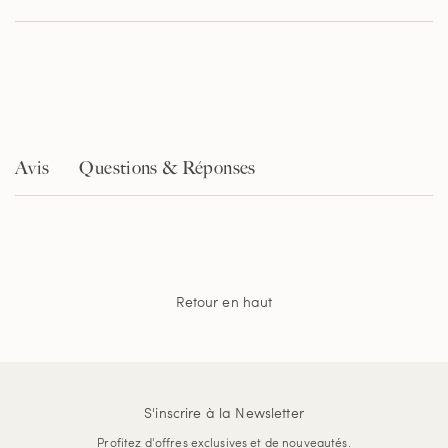
de
la
note
moyenne.
Read
254
Reviews.
Lien
sur
la
Avis
Questions & Réponses
même
page.
Retour en haut
S'inscrire à la Newsletter
Profitez d'offres exclusives et de nouveautés.