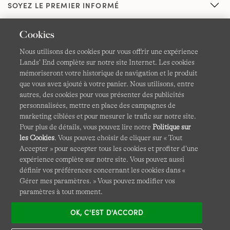
SOYEZ LE PREMIER INFORMÉ
Cookies
Nous utilisons des cookies pour vous offrir une expérience
Lands’ End complète sur notre site Internet. Les cookies
mémoriseront votre historique de navigation et le produit
que vous avez ajouté à votre panier. Nous utilisons, entre
CGV
Confidentialité et sécurité
autres, des cookies pour vous présenter des publicités
personnalisées, mettre en place des campagnes de
Cookies -
Gérer mes paramètres
Carte du site
marketing ciblées et pour mesurer le trafic sur notre site.
Pour plus de détails, vous pouvez lire notre
Politique sur
Lands' End à l'international
les Cookies
. Vous pouvez choisir de cliquer sur « Tout
Accepter » pour accepter tous les cookies et profiter d’une
expérience complète sur notre site. Vous pouvez aussi
Ce site Internet est protégé par reCAPTCHA.
La politique de
définir vos préférences concernant les cookies dans «
confidentialité
et
les conditions d'utilisation
de Google
Gérer mes paramètres. » Vous pouvez modifier vos
s'appliquent.
paramètres à tout moment.
OK, C'EST D'ACCORD