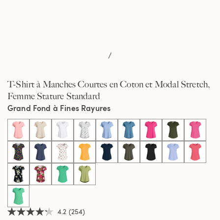
/
T-Shirt à Manches Courtes en Coton et Modal Stretch,
Femme Stature Standard
Grand Fond à Fines Rayures
selected
4.2
(254)
4.2