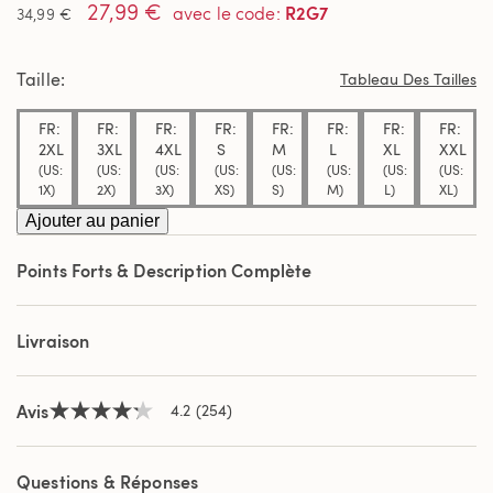
27,99 €
étoiles
R2G7
avec le code
:
34,99 €
sur
5,
valeur
Taille
de
Tableau Des Tailles
la
note
FR:
FR:
FR:
FR:
FR:
FR:
FR:
FR:
moyenne.
Read
2XL
3XL
4XL
S
M
L
XL
XXL
254
(US:
(US:
(US:
(US:
(US:
(US:
(US:
(US:
Reviews.
1X)
2X)
3X)
XS)
S)
M)
L)
XL)
Lien
sur
Ajouter au panier
la
même
Points Forts & Description Complète
page.
Livraison
Avis
4.2
(254)
4.2
étoiles
sur
5,
Questions & Réponses
valeur