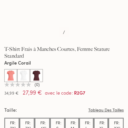
/
T-Shirt Frais à Manches Courtes, Femme Stature
Standard
Argile Corail
selected
(0)
Aucune
27,99 €
valeur
R2G7
avec le code
:
34,99 €
de
notation
Lien
Taille
sur
Tableau Des Tailles
la
même
FR:
FR:
FR:
FR:
FR:
FR:
FR:
FR:
page.