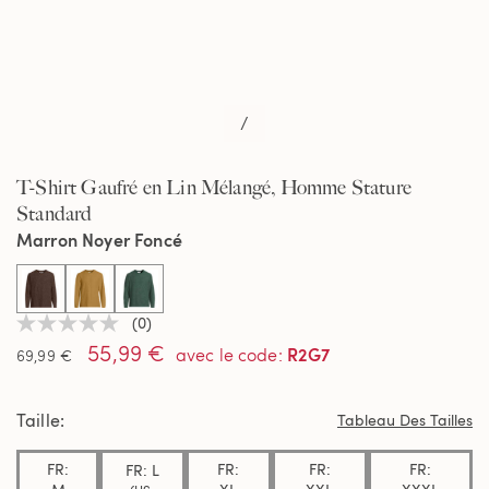
/
T-Shirt Gaufré en Lin Mélangé, Homme Stature
Standard
Marron Noyer Foncé
selected
(0)
Aucune
55,99 €
valeur
R2G7
avec le code
:
69,99 €
de
notation
Lien
Taille
sur
Tableau Des Tailles
la
même
FR:
FR:
FR:
FR:
FR: L
page.