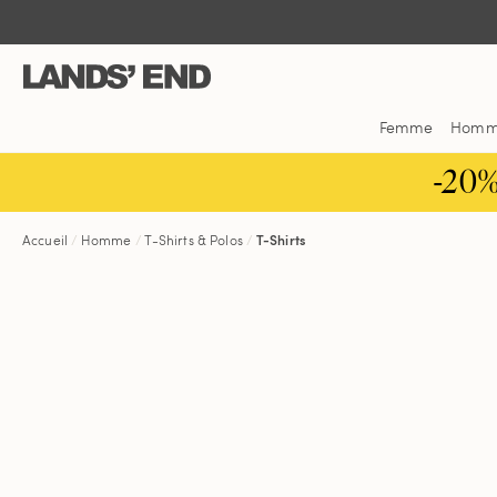
Aller
Aller
Aller
au
à
dans
contenu
la
la
navigation
barre
de
Femme
Hom
recherche
-20
Accueil
Homme
T-Shirts & Polos
T-Shirts