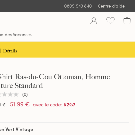
0805 543 840
Centre d'aide
ue des Vacances
|
Détails
Shirt Ras-du-Cou Ottoman, Homme
ature Standard
(0)
une
ur
51,99 €
R2G7
avec le code
:
9 €
tion
on Vert Vintage
e