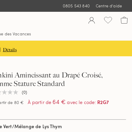
0805 543 840
Centre d'aide
ue des Vacances
|
Détails
kini Amincissant au Drapé Croisé,
mme Stature Standard
(0)
une
ur
64 €
R2G7
À partir de
avec le code
:
rtir de 80 €
tion
ve Vert/Mélange de Lys Thym
e