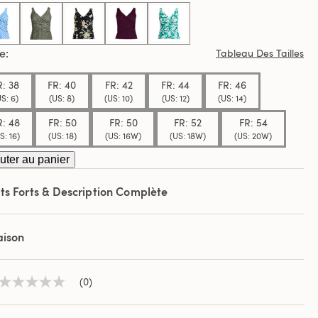
.
selected
le
Tableau Des Tailles
R: 38
FR: 40
FR: 42
FR: 44
FR: 46
S: 6)
(US: 8)
(US: 10)
(US: 12)
(US: 14)
R: 48
FR: 50
FR: 50
FR: 52
FR: 54
S: 16)
(US: 18)
(US: 16W)
(US: 18W)
(US: 20W)
uter au panier
ts Forts & Description Complète
aison
(0)
Aucune
valeur
de