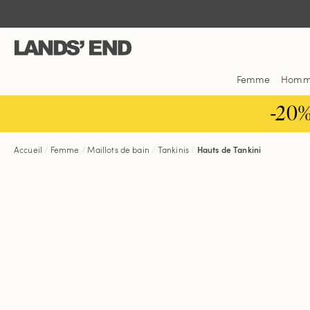
Aller
Aller
Aller
au
à
dans
contenu
la
la
navigation
barre
de
Femme
Hom
recherche
-20
Accueil
Femme
Maillots de bain
Tankinis
Hauts de Tankini