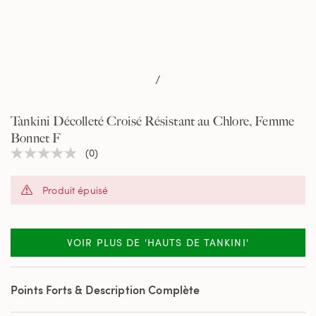
/
Tankini Décolleté Croisé Résistant au Chlore, Femme
Bonnet F
(0)
Aucune
valeur
de
Produit épuisé
notation
Lien
sur
la
même
VOIR PLUS DE 'HAUTS DE TANKINI'
page.
Points Forts & Description Complète