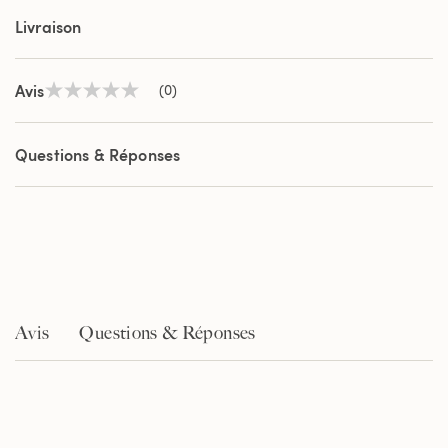
Livraison
Avis
(0)
Aucune
valeur
de
notation
Questions & Réponses
Lien
sur
la
même
page.
Avis
Questions & Réponses