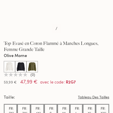
/
Top Evasé en Coton Flammé à Manches Longues,
Femme Grande Taille
Olive Morne
selected
(0)
Aucune
47,99 €
valeur
R2G7
avec le code
:
59,99 €
de
notation
Lien
Taille
sur
Tableau Des Tailles
la
même
FR:
FR:
FR:
FR:
FR:
FR:
FR:
FR:
page.