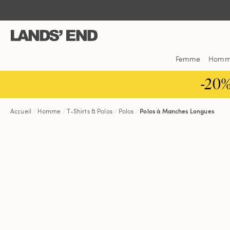
Aller
Aller
Aller
au
à
dans
contenu
la
la
navigation
barre
de
Femme
Hom
recherche
-20
Accueil
Homme
T-Shirts & Polos
Polos
Polos à Manches Longues