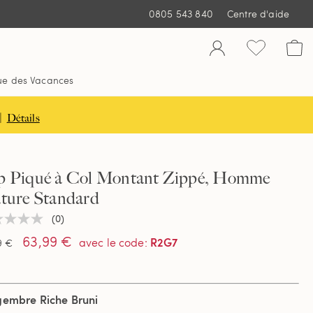
0805 543 840
Centre d'aide
ue des Vacances
|
Détails
p Piqué à Col Montant Zippé, Homme
ature Standard
(0)
une
ur
63,99 €
R2G7
avec le code
:
9 €
tion
gembre Riche Bruni
e