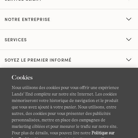
NOTRE ENTREPRISE
SERVICES
SOYEZ LE PREMIER INFORMÉ
Cookies
Nous utilisons des cookies pour vous offrir une expérience
Lands’ End complète sur notre site Internet. Les cookies
mémoriseront votre historique de navigation et le produit
que vous avez ajouté à votre panier. Nous utilisons, entre
CGV
Confidentialité et sécurité
autres, des cookies pour vous présenter des publicités
personnalisées, mettre en place des campagnes de
Cookies -
Gérer mes paramètres
Carte du site
marketing ciblées et pour mesurer le trafic sur notre site.
Pour plus de détails, vous pouvez lire notre
Politique sur