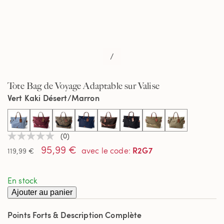
/
Tote Bag de Voyage Adaptable sur Valise
Vert Kaki Désert/Marron
selected
(0)
Aucune
95,99 €
valeur
R2G7
avec le code
:
119,99 €
de
notation
Lien
En stock
sur
la
Ajouter au panier
même
page.
Points Forts & Description Complète