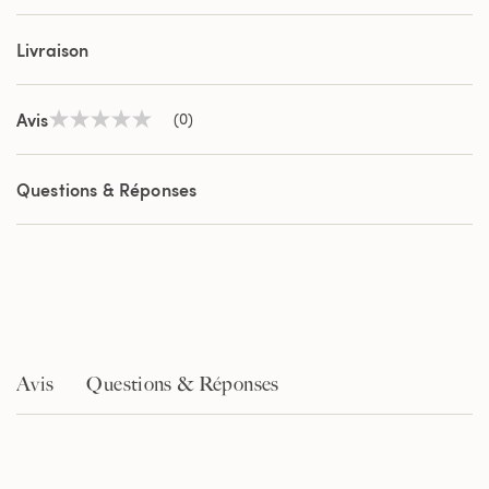
Livraison
Avis
(0)
Aucune
valeur
de
notation
Questions & Réponses
Lien
sur
la
même
page.
Avis
Questions & Réponses