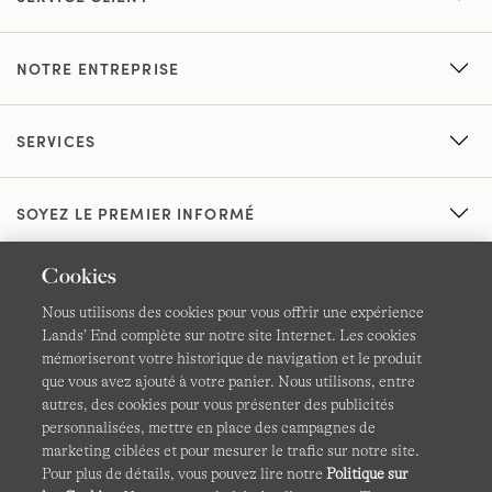
NOTRE ENTREPRISE
SERVICES
SOYEZ LE PREMIER INFORMÉ
Cookies
Nous utilisons des cookies pour vous offrir une expérience
Lands’ End complète sur notre site Internet. Les cookies
mémoriseront votre historique de navigation et le produit
que vous avez ajouté à votre panier. Nous utilisons, entre
CGV
Confidentialité et sécurité
autres, des cookies pour vous présenter des publicités
personnalisées, mettre en place des campagnes de
Cookies -
Gérer mes paramètres
Carte du site
marketing ciblées et pour mesurer le trafic sur notre site.
Pour plus de détails, vous pouvez lire notre
Politique sur