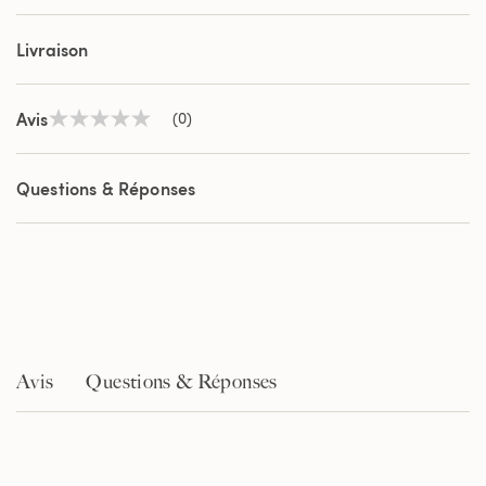
Livraison
Avis
(0)
Aucune
valeur
de
notation
Questions & Réponses
Lien
sur
la
même
page.
Avis
Questions & Réponses