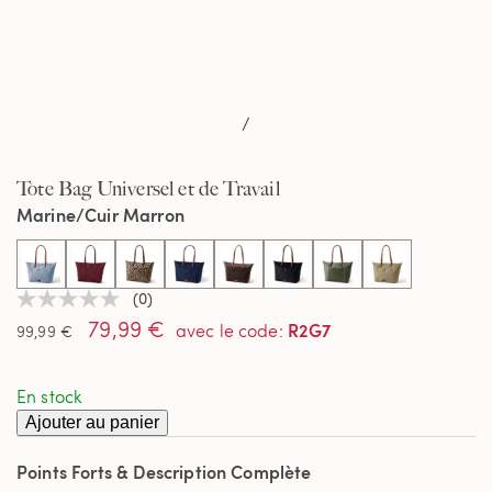
/
Tote Bag Universel et de Travail
Marine/Cuir Marron
selected
(0)
Aucune
79,99 €
valeur
R2G7
avec le code
:
99,99 €
de
notation
Lien
En stock
sur
la
Ajouter au panier
même
page.
Points Forts & Description Complète