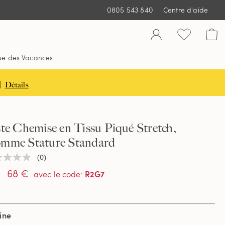
0805 543 840
Centre d'aide
ue des Vacances
|
Détails
te Chemise en Tissu Piqué Stretch,
mme Stature Standard
(0)
une
ur
68 €
R2G7
avec le code
:
tion
ine
e