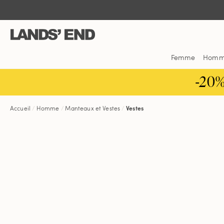
Aller
Aller
Aller
au
à
dans
contenu
la
la
navigation
barre
de
Femme
Hom
recherche
-20
Accueil
Homme
Manteaux et Vestes
Vestes