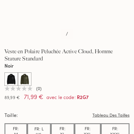
/
Veste en Polaire Peluchée Active Cloud, Homme
Stature Standard
Noir
selected
(0)
Aucune
71,99 €
valeur
R2G7
avec le code
:
89,99 €
de
notation
Lien
Taille
sur
Tableau Des Tailles
la
même
FR:
FR:
FR:
FR:
FR: L
page.