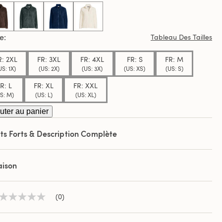
.
selected
le
Tableau Des Tailles
R: 2XL
FR: 3XL
FR: 4XL
FR: S
FR: M
US: 1X)
(US: 2X)
(US: 3X)
(US: XS)
(US: S)
R: L
FR: XL
FR: XXL
S: M)
(US: L)
(US: XL)
uter au panier
ts Forts & Description Complète
aison
(0)
Aucune
valeur
de