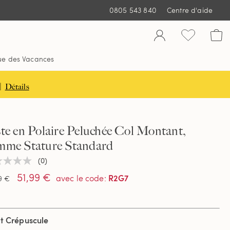
0805 543 840
Centre d'aide
ue des Vacances
|
Détails
te en Polaire Peluchée Col Montant,
mme Stature Standard
(0)
une
ur
51,99 €
R2G7
avec le code
:
9 €
tion
t Crépuscule
e