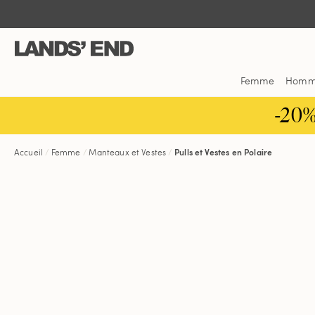
Aller
Aller
Aller
au
à
dans
contenu
la
la
navigation
barre
de
Femme
Hom
recherche
-20
Accueil
Femme
Manteaux et Vestes
Pulls et Vestes en Polaire