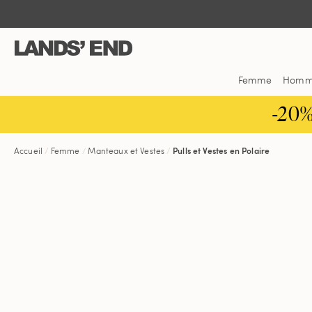
Aller
Aller
Aller
au
à
dans
contenu
la
la
navigation
barre
de
Femme
Hom
recherche
-20
Accueil
Femme
Manteaux et Vestes
Pulls et Vestes en Polaire