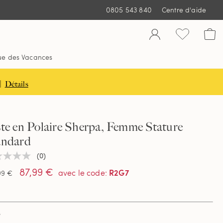
0805 543 840
Centre d'aide
ue des Vacances
|
Détails
te en Polaire Sherpa, Femme Stature
andard
(0)
une
ur
87,99 €
R2G7
avec le code
:
99 €
tion
e
e