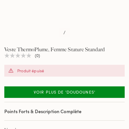
/
Veste ThermoPlume, Femme Stature Standard
(0)
Aucune
valeur
de
Produit épuisé
notation
Lien
sur
la
même
VOIR PLUS DE 'DOUDOUNES'
page.
Points Forts & Description Complète