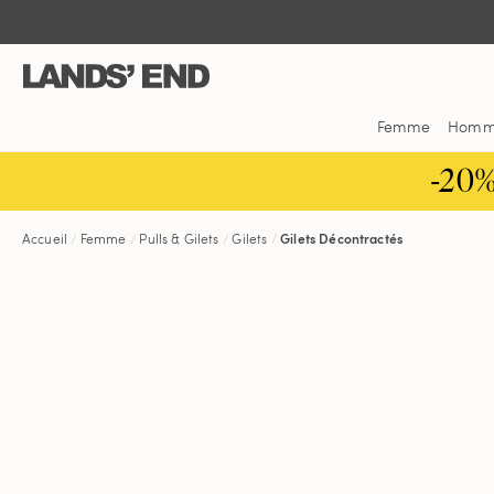
Aller
Aller
Aller
au
à
dans
contenu
la
la
navigation
barre
de
Femme
Hom
recherche
-20
Accueil
Femme
Pulls & Gilets
Gilets
Gilets Décontractés