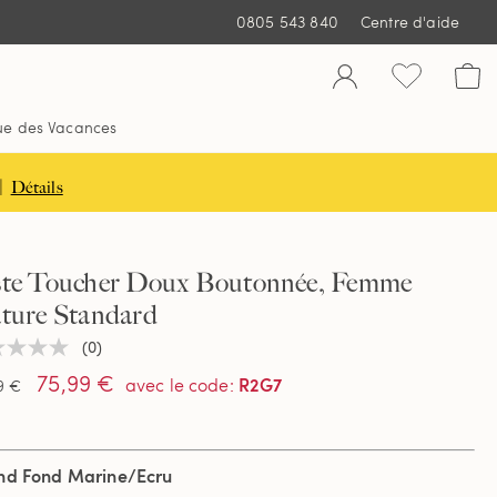
0805 543 840
Centre d'aide
ue des Vacances
|
Détails
ste Toucher Doux Boutonnée, Femme
ature Standard
(0)
une
ur
75,99 €
R2G7
avec le code
:
9 €
tion
nd Fond Marine/Ecru
e