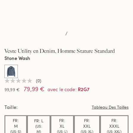
/
Veste Utility en Denim, Homme Stature Standard
Stone Wash
selected
(0)
Aucune
79,99 €
valeur
R2G7
avec le code
:
99,99 €
de
notation
Lien
Taille
sur
Tableau Des Tailles
la
même
FR:
FR:
FR:
FR:
FR: L
page.
M
XL
XXL
XXXL
(US:
M)
(US: S)
(US: L)
(US: XL)
(US: XXL)