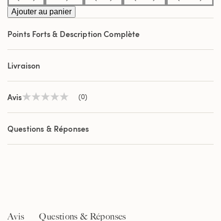
Ajouter au panier
Points Forts & Description Complète
Livraison
Avis
(0)
Aucune
valeur
de
notation
Questions & Réponses
Lien
sur
la
même
page.
Avis
Questions & Réponses