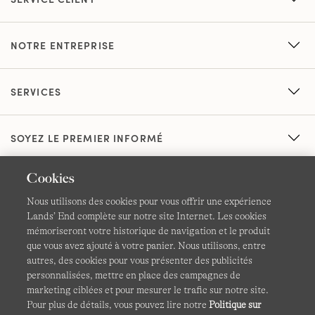
NOTRE ENTREPRISE
SERVICES
SOYEZ LE PREMIER INFORMÉ
Cookies
Nous utilisons des cookies pour vous offrir une expérience
Lands’ End complète sur notre site Internet. Les cookies
mémoriseront votre historique de navigation et le produit
que vous avez ajouté à votre panier. Nous utilisons, entre
CGV
Confidentialité et sécurité
autres, des cookies pour vous présenter des publicités
personnalisées, mettre en place des campagnes de
Cookies -
Gérer mes paramètres
Carte du site
marketing ciblées et pour mesurer le trafic sur notre site.
Pour plus de détails, vous pouvez lire notre
Politique sur