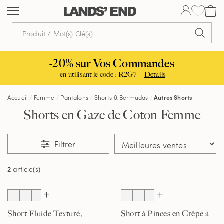
Aller
Aller
Aller
au
à
dans
contenu
la
la
navigation
barre
de
-20% sur Vos Commandes
recherche
en utilisant le code : R2G7 |
Détails
Accueil
Femme
Pantalons
Shorts & Bermudas
Autres Shorts
Shorts en Gaze de Coton Femme
Filtrer
2
article(s)
Short Fluide Texturé,
Short à Pinces en Crêpe à
Femme
Taille Haute, Femme