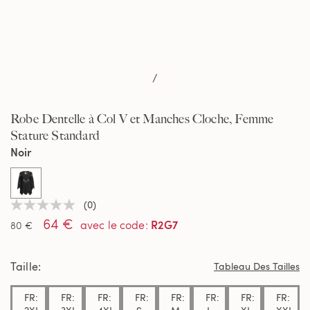
/
Robe Dentelle à Col V et Manches Cloche, Femme
Stature Standard
Noir
selected
(0)
Aucune
64 €
valeur
R2G7
avec le code
:
80 €
de
notation
Lien
Taille
sur
Tableau Des Tailles
la
même
FR:
FR:
FR:
FR:
FR:
FR:
FR:
FR:
page.