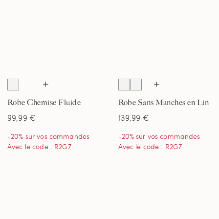
Robe Chemise Fluide
Robe Sans Manches en Lin
Texturée, Femme
Mélangé Soft Ease, Femme
99,99 €
139,99 €
-20% sur vos commandes
-20% sur vos commandes
Avec le code : R2G7
Avec le code : R2G7