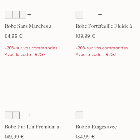
Robe Sans Manches à
Robe Portefeuille Fluide à
Étages en Jersey Flammé,
Volants, Femme
64,99 €
109,99 €
Femme
-20% sur vos commandes
-20% sur vos commandes
Avec le code : R2G7
Avec le code : R2G7
Robe Pur Lin Premium à
Robe à Etages avec
Ceinture et Manches
Broderies, Femme
149,99 €
134,99 €
Longues, Femme