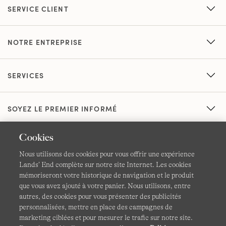
SERVICE CLIENT
NOTRE ENTREPRISE
SERVICES
SOYEZ LE PREMIER INFORMÉ
Cookies
Nous utilisons des cookies pour vous offrir une expérience
Lands’ End complète sur notre site Internet. Les cookies
mémoriseront votre historique de navigation et le produit
que vous avez ajouté à votre panier. Nous utilisons, entre
CGV
Confidentialité et sécurité
autres, des cookies pour vous présenter des publicités
personnalisées, mettre en place des campagnes de
Cookies -
Gérer mes paramètres
Carte du site
marketing ciblées et pour mesurer le trafic sur notre site.