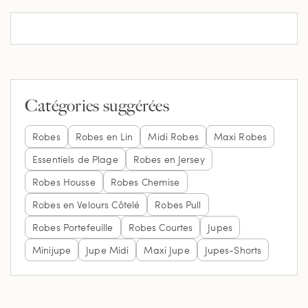
Catégories suggérées
Robes
Robes en Lin
Midi Robes
Maxi Robes
Essentiels de Plage
Robes en Jersey
Robes Housse
Robes Chemise
Robes en Velours Côtelé
Robes Pull
Robes Portefeuille
Robes Courtes
Jupes
Minijupe
Jupe Midi
Maxi Jupe
Jupes-Shorts