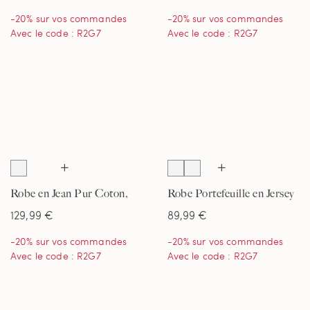
-20% sur vos commandes
-20% sur vos commandes
Avec le code : R2G7
Avec le code : R2G7
Robe en Jean Pur Coton,
Robe Portefeuille en Jersey
Femme
Doux, Femme
129,99 €
89,99 €
-20% sur vos commandes
-20% sur vos commandes
Avec le code : R2G7
Avec le code : R2G7