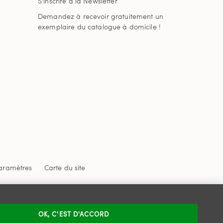
S'inscrire à la Newsletter
Demandez à recevoir gratuitement un
exemplaire du catalogue à domicile !
aramètres
Carte du site
 confidentialité
et
les conditions d'utilisation
de
OK, C'EST D'ACCORD