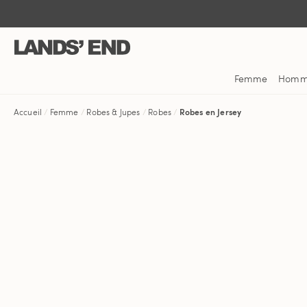
Aller
Aller
Aller
au
à
dans
contenu
la
la
navigation
barre
de
Femme
Hom
recherche
Accueil
Femme
Robes & Jupes
Robes
Robes en Jersey