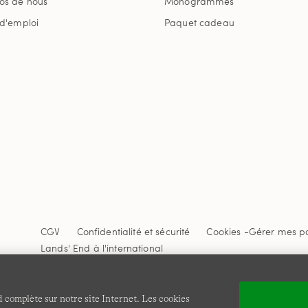
os de nous
Monogrammes
 d'emploi
Paquet cadeau
CGV
Confidentialité et sécurité
Cookies -
Gérer mes p
Lands' End à l'international
Ce site Internet est protégé par reCAPTCHA.
La politique de
Google s'appliquent.
 complète sur notre site Internet. Les cookies