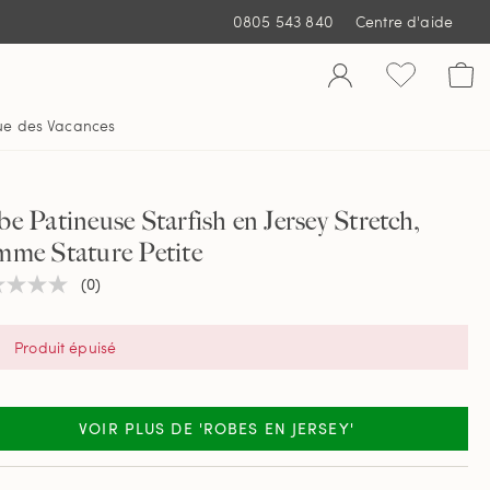
0805 543 840
Centre d'aide
ue des Vacances
e Patineuse Starfish en Jersey Stretch,
mme Stature Petite
(0)
une
ur
tion
Produit épuisé
e
VOIR PLUS DE 'ROBES EN JERSEY'
.