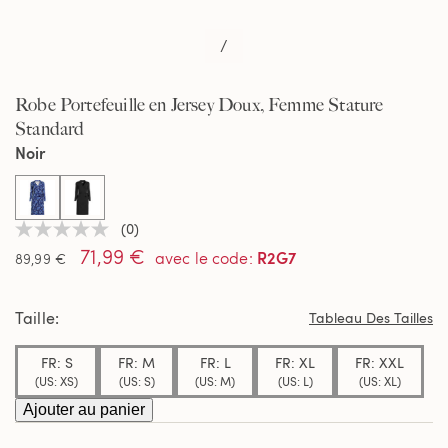
/
Robe Portefeuille en Jersey Doux, Femme Stature
Standard
Noir
selected
(0)
Aucune
71,99 €
valeur
R2G7
avec le code
:
89,99 €
de
notation
Lien
Taille
sur
Tableau Des Tailles
la
même
FR: S
FR: M
FR: L
FR: XL
FR: XXL
page.
(US: XS)
(US: S)
(US: M)
(US: L)
(US: XL)
Ajouter au panier