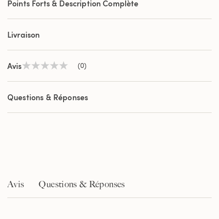
Points Forts & Description Complète
Livraison
Avis
(0)
Aucune
valeur
de
notation
Questions & Réponses
Lien
sur
la
même
page.
Avis
Questions & Réponses