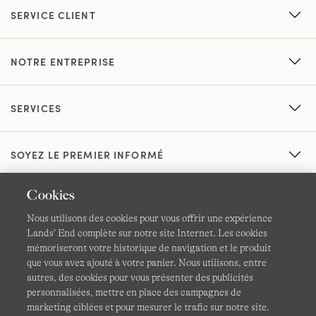
SERVICE CLIENT
NOTRE ENTREPRISE
SERVICES
SOYEZ LE PREMIER INFORMÉ
Cookies
Nous utilisons des cookies pour vous offrir une expérience
Lands’ End complète sur notre site Internet. Les cookies
mémoriseront votre historique de navigation et le produit
que vous avez ajouté à votre panier. Nous utilisons, entre
CGV
Confidentialité et sécurité
autres, des cookies pour vous présenter des publicités
personnalisées, mettre en place des campagnes de
Cookies -
Gérer mes paramètres
Carte du site
marketing ciblées et pour mesurer le trafic sur notre site.