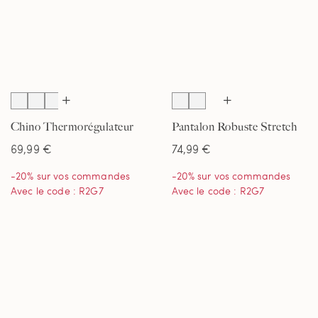
Chino Thermorégulateur
Pantalon Robuste Stretch
Stretch Coupe Classique
Pré-Ourlé, Homme
69,99 €
74,99 €
Pré-Ourlé, Homme
-20% sur vos commandes
-20% sur vos commandes
Avec le code : R2G7
Avec le code : R2G7