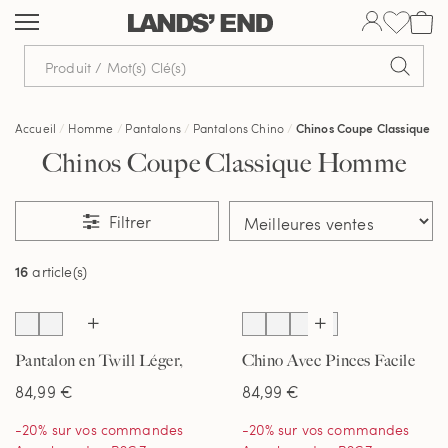
Aller
Aller
Aller
au
à
dans
contenu
la
la
navigation
barre
de
Accueil
Homme
Pantalons
Pantalons Chino
Chinos Coupe Classique
recherche
Chinos Coupe Classique Homme
Filtrer
16
article(s)
Pantalon en Twill Léger,
Chino Avec Pinces Facile
Homme
d'Entretien Coupe Confort
84,99 €
84,99 €
, Homme
-20% sur vos commandes
-20% sur vos commandes