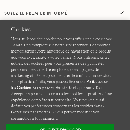
SOYEZ LE PREMIER INFORMÉ
Cookies
Nous utilisons des cookies pour vous offrir une expérience
Lands’ End complète sur notre site Internet. Les cookies
mémoriseront votre historique de navigation et le produit
que vous avez ajouté à votre panier. Nous utilisons, entre
CGV
Confidentialité et sécurité
autres, des cookies pour vous présenter des publicités
personnalisées, mettre en place des campagnes de
Cookies -
Gérer mes paramètres
Carte du site
marketing ciblées et pour mesurer le trafic sur notre site.
Pour plus de détails, vous pouvez lire notre
Politique sur
Lands' End à l'international
les Cookies
. Vous pouvez choisir de cliquer sur « Tout
Accepter » pour accepter tous les cookies et profiter d’une
expérience complète sur notre site. Vous pouvez aussi
Ce site Internet est protégé par reCAPTCHA.
La politique de
définir vos préférences concernant les cookies dans «
confidentialité
et
les conditions d'utilisation
de Google
Gérer mes paramètres. » Vous pouvez modifier vos
s'appliquent.
paramètres à tout moment.